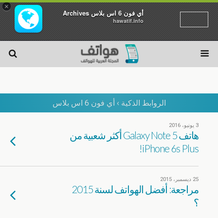
×
أي فون 6 اس بلاس Archives
hawatif.info
الروابط الذكية › أي فون 6 اس بلاس
3 يونيو، 2016
هاتف Galaxy Note 5 أكثر شعبية من
iPhone 6s Plus!
25 ديسمبر، 2015
مراجعة: أفضل الهواتف لسنة 2015
؟