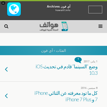
×
آي فون Archives
hawatif.info
الفئات ›
آي فون
1
1 يناير، 2017
وضع “السينما” قادم في تحديث iOS
10.3
8 سبتمبر، 2016
كل ما تود معرفته عن الثنائي iPhone
7 و iPhone 7 Plus