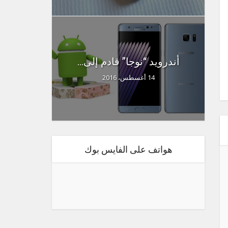
أندرويد “نوجا” قادم إلى...
14 أغسطس، 2016
هواتف على الفايس بوك