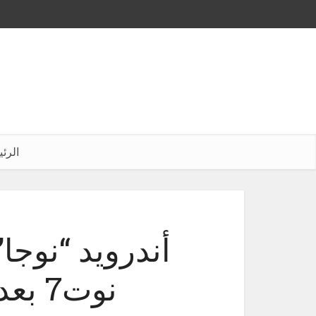
الرئ
أندرويد “نوجا
نوت7 بعد شهرين أو ثلاثة