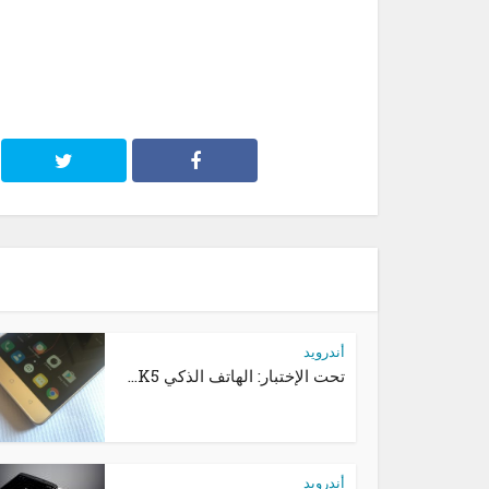
أندرويد
تحت الإختبار: الهاتف الذكي K5...
أندرويد