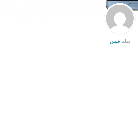
بقلم
قيس