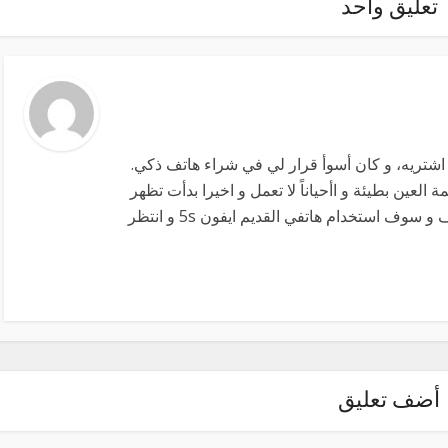
تعليق واحد
تريه، و كان أسوأ قرار لي في شراء هاتف ذكي.
لعين بطيئة و اأحياناً لا تعمل و اخيرا بدأت تظهر
مشاكل في الشاشة و تظهر خطوط. تركت الهاتف و سوف استخدام هاتفي القديم ايفون 5s و انتظر
أضف تعليق