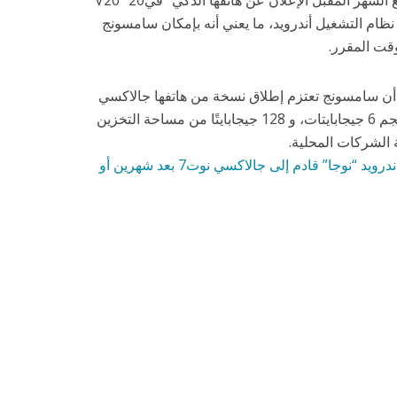
يُشار إلى أن شركة إل جي تعتزم مطلع الشهر المقبل الإعلان عن هاتفها الذكي “في20” V20
لإصدار 7.0 “نوجا” من نظام التشغيل أندرويد، ما يعني أنه بإمكان سامسونج
وقت المقرر.
ه أن سامسونج تعتزم إطلاق نسخة من هاتفها جالاكسي
نوت7 بذاكرة وصول عشوائي “رام” بحجم 6 جيجابايتات، و 128 جيجابايتًا من مساحة التخزين
 الشركات المحلية.
أندرويد “نوجا” قادم إلى جالاكسي نوت7 بعد شهرين أو