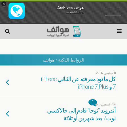
×
هواتف Archives
hawatif.info
الروابط الذكية › هواتف
8 سبتمبر، 2016
كل ما تود معرفته عن الثنائي iPhone
7 و iPhone 7 Plus
1
14 أغسطس، 2016
أندرويد “نوجا” قادم إلى جالاكسي
نوت7 بعد شهرين أو ثلاثة